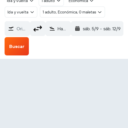
Ida y vuelta
1 adulto
Económica
Ida y vuelta
1 adulto, Económica, 0 maletas
Origen
Hagfors (HFS)
sáb. 5/9
-
sáb. 12/9
Buscar