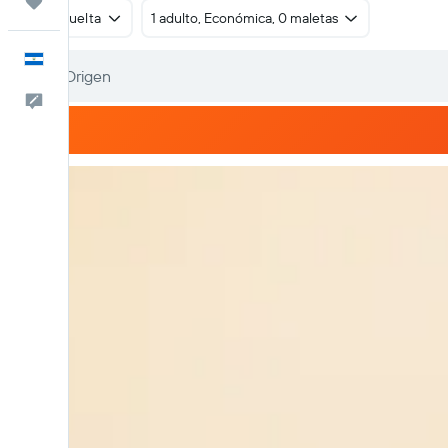
Trips
Ida y vuelta
1 adulto, Económica, 0 maletas
Español
Comentarios