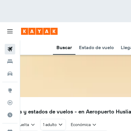
Buscar
Estado de vuelo
Lleg
Vuelos
Hoteles
Autos
Explore
Rastreador
HSL
Vuelos y estados de vuelos - en Aeropuerto Husli
Cuándo ir
Ida y vuelta
1 adulto
Económica