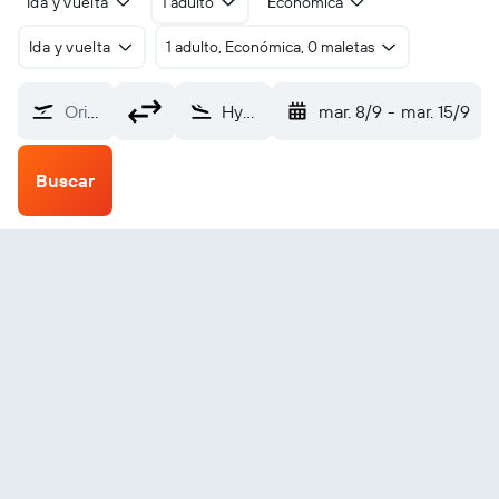
Ida y vuelta
1 adulto
Económica
Ida y vuelta
1 adulto, Económica, 0 maletas
Origen
Hydaburg SPB (HYG)
mar. 8/9
-
mar. 15/9
Buscar