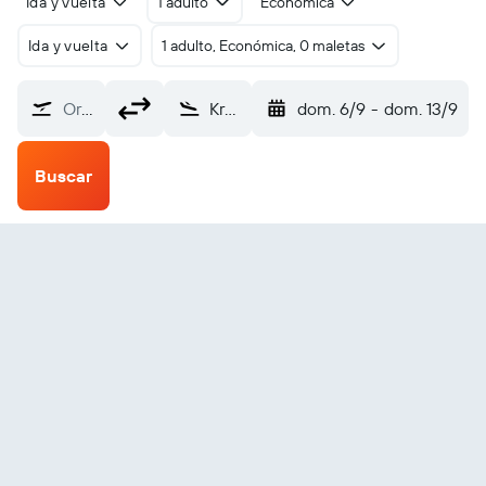
Ida y vuelta
1 adulto
Económica
Ida y vuelta
1 adulto, Económica, 0 maletas
Origen
Kraljevo Morava (KVO)
dom. 6/9
-
dom. 13/9
Buscar