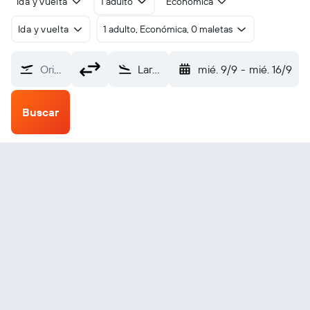
Ida y vuelta
1 adulto
Económica
Ida y vuelta
1 adulto, Económica, 0 maletas
Origen
Larantuka (LKA)
mié. 9/9
-
mié. 16/9
Buscar