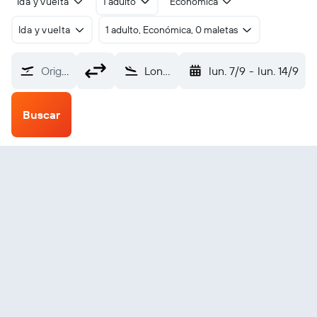
Ida y vuelta
1 adulto
Económica
Ida y vuelta
1 adulto, Económica, 0 maletas
Origen
Longreach (LRE)
lun. 7/9
-
lun. 14/9
Buscar