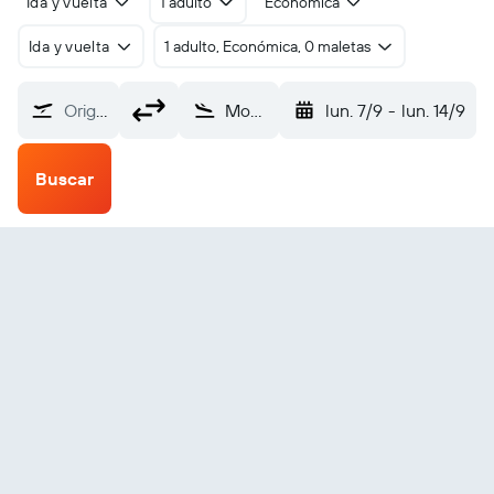
Ida y vuelta
1 adulto
Económica
Ida y vuelta
1 adulto, Económica, 0 maletas
Origen
Montgomery Dannelly Field (MGM)
lun. 7/9
-
lun. 14/9
Buscar