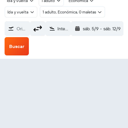
Ida y vuelta
1 adulto
Económica
Ida y vuelta
1 adulto, Económica, 0 maletas
Origen
Internacional de Pago Pago (PPG)
sáb. 5/9
-
sáb. 12/9
Buscar