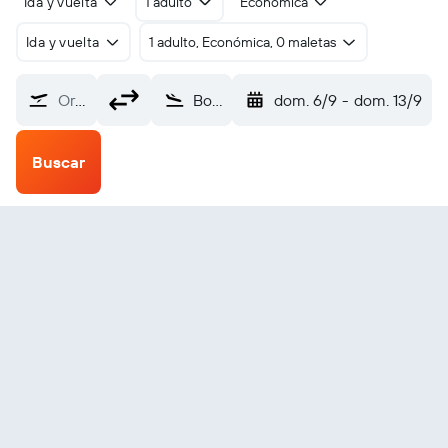
Ida y vuelta
1 adulto
Económica
Ida y vuelta
1 adulto, Económica, 0 maletas
Origen
Bohol–Panglao Intl (TAG)
dom. 6/9
-
dom. 13/9
Buscar