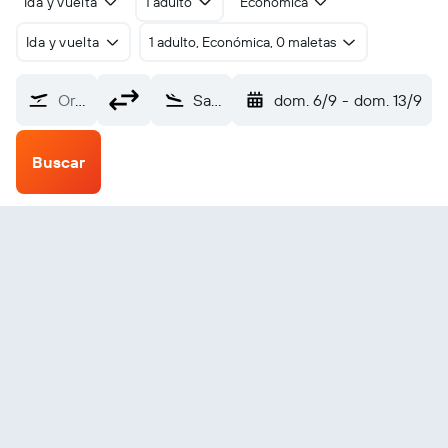
Ida y vuelta
1 adulto
Económica
Ida y vuelta
1 adulto, Económica, 0 maletas
Origen
Saidu Sharif (SDT)
dom. 6/9
-
dom. 13/9
Buscar