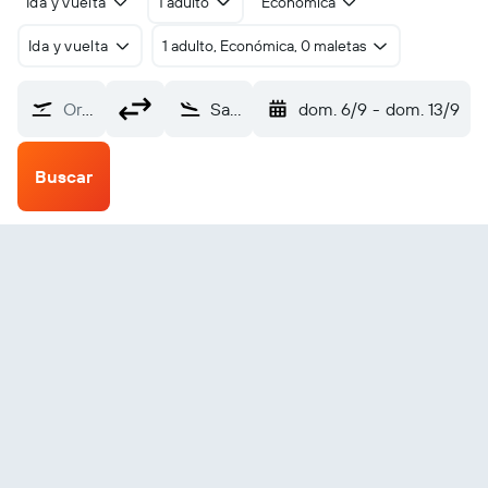
Ida y vuelta
1 adulto
Económica
Ida y vuelta
1 adulto, Económica, 0 maletas
Origen
Saint Thomas Island Cyril E King (STT)
dom. 6/9
-
dom. 13/9
Buscar