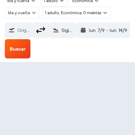
Ida y vuelta
1 adulto
Económica
Ida y vuelta
1 adulto, Económica, 0 maletas
Origen
Sigiriya (GIU)
lun. 7/9
-
lun. 14/9
Buscar