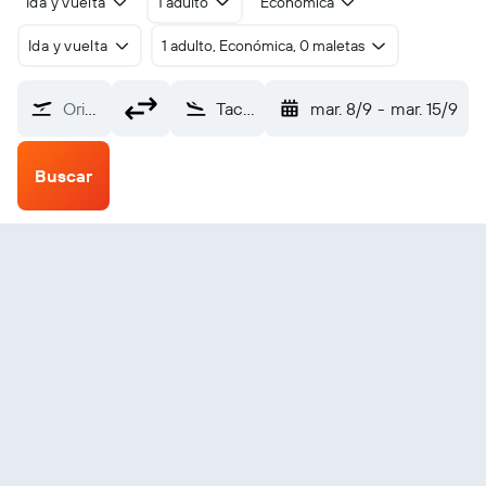
Ida y vuelta
1 adulto
Económica
Ida y vuelta
1 adulto, Económica, 0 maletas
Origen
Tacheng (TCG)
mar. 8/9
-
mar. 15/9
Buscar