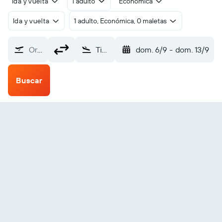
Ida y vuelta
1 adulto
Económica
Ida y vuelta
1 adulto, Económica, 0 maletas
Origen
Tin City Afs (TNC)
dom. 6/9
-
dom. 13/9
Buscar