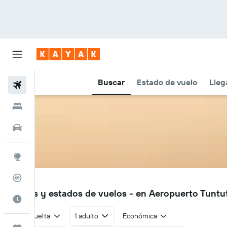
Buscar
Estado de vuelo
Lleg
Vuelos
Hoteles
Autos
Explore
Rastreador
WTL
Vuelos y estados de vuelos - en Aeropuerto Tuntu
Cuándo ir
Ida y vuelta
1 adulto
Económica