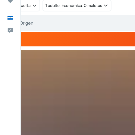
Trips
Ida y vuelta
1 adulto, Económica, 0 maletas
Español
Comentarios