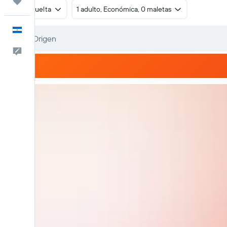
Trips
Ida y vuelta
1 adulto, Económica, 0 maletas
Español
Comentarios