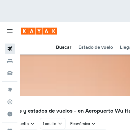
Buscar
Estado de vuelo
Lleg
Vuelos
Hoteles
Autos
Explore
Rastreador
WUA
Vuelos y estados de vuelos - en Aeropuerto Wu H
Cuándo ir
Ida y vuelta
1 adulto
Económica