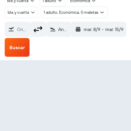
Ida y vuelta
1 adulto
Económica
Ida y vuelta
1 adulto, Económica, 0 maletas
Origen
Anchorage (ANC)
mar. 8/9
-
mar. 15/9
Buscar