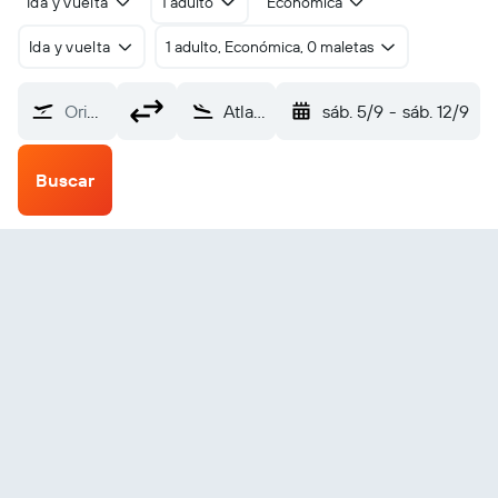
Ida y vuelta
1 adulto
Económica
Ida y vuelta
1 adulto, Económica, 0 maletas
Origen
Atlanta De Kalb/Peachtree (PDK)
sáb. 5/9
-
sáb. 12/9
Buscar