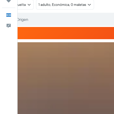
Trips
Ida y vuelta
1 adulto, Económica, 0 maletas
Español
Comentarios