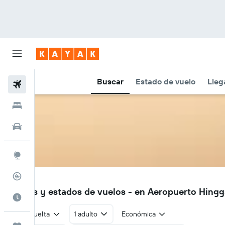
Buscar
Estado de vuelo
Lleg
Vuelos
Hoteles
Autos
Explore
Rastreador
HLH
Vuelos y estados de vuelos - en Aeropuerto Hing
Cuándo ir
Ida y vuelta
1 adulto
Económica