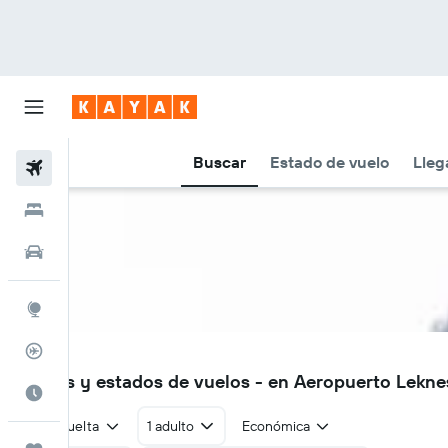
Buscar
Estado de vuelo
Lleg
Vuelos
Hoteles
Autos
Explore
Rastreador
LKN
Vuelos y estados de vuelos - en Aeropuerto Lekne
Cuándo ir
Ida y vuelta
1 adulto
Económica