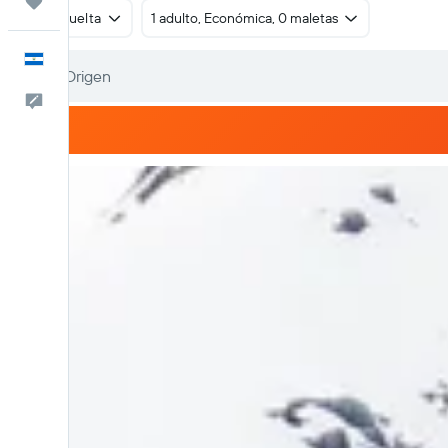
Trips
Ida y vuelta
1 adulto, Económica, 0 maletas
Español
Comentarios