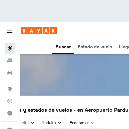
Buscar
Estado de vuelo
Lleg
Vuelos
Hoteles
Autos
Explore
Rastreador
PED
Vuelos y estados de vuelos - en Aeropuerto Pardu
Cuándo ir
Ida y vuelta
1 adulto
Económica