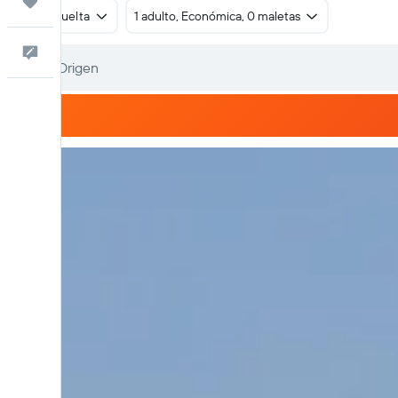
Trips
Ida y vuelta
1 adulto, Económica, 0 maletas
Comentarios