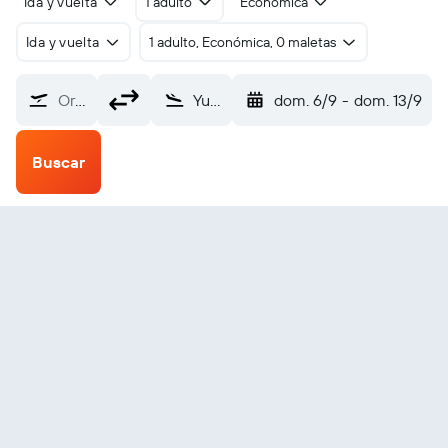
Ida y vuelta
1 adulto
Económica
Ida y vuelta
1 adulto, Económica, 0 maletas
Origen
Yueyang Sanhe (YYA)
dom. 6/9
-
dom. 13/9
Buscar