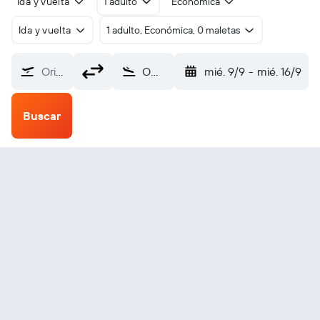
Ida y vuelta
1 adulto
Económica
Ida y vuelta
1 adulto, Económica, 0 maletas
Origen
Omaha Eppley Airfield (OMA)
mié. 9/9
-
mié. 16/9
Buscar