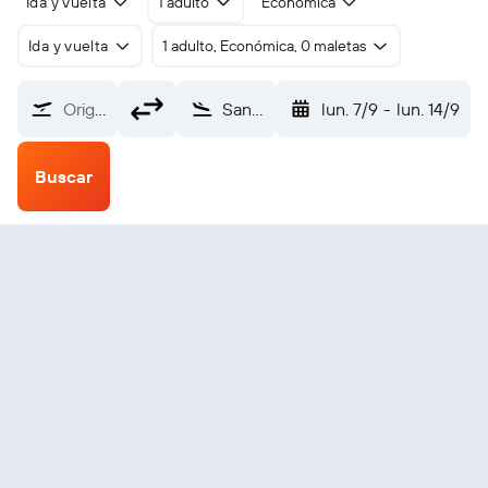
Ida y vuelta
1 adulto
Económica
Ida y vuelta
1 adulto, Económica, 0 maletas
Origen
Santa Cruz de La Palma (SPC)
lun. 7/9
-
lun. 14/9
Buscar