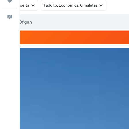
Trips
Ida y vuelta
1 adulto, Económica, 0 maletas
Comentarios