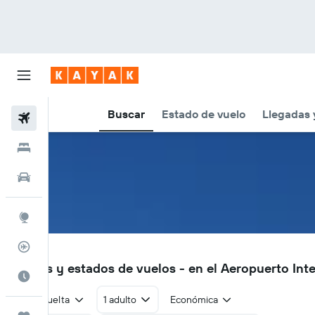
Buscar
Estado de vuelo
Llegadas 
Vuelos
Hoteles
Autos
Explore
Rastreador
GVA
Vuelos y estados de vuelos - en el Aeropuerto Int
Cuándo ir
Ida y vuelta
1 adulto
Económica